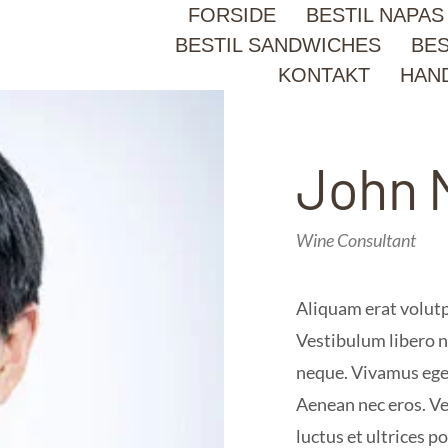
FORSIDE
BESTIL NAPAS
BESTIL SANDWICHES
BES
KONTAKT
HAN
John 
Wine Consultant
Aliquam erat volutpa
Vestibulum libero ni
neque. Vivamus eget 
Aenean nec eros. Ve
luctus et ultrices p