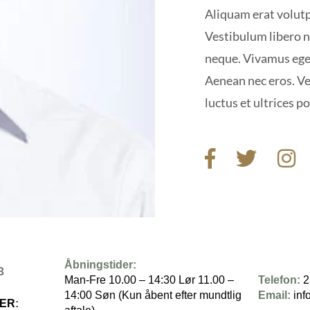
Aliquam erat volutpa
Vestibulum libero ni
neque. Vivamus eget 
Aenean nec eros. Ve
luctus et ultrices p
Åbningstider:
3
Man-Fre 10.00 – 14:30 Lør 11.00 –
Telefon:
2
14:00 Søn (Kun åbent efter mundtlig
Email:
inf
HER
: