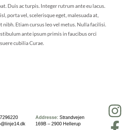
t. Duis ac turpis. Integer rutrum ante eu lacus.
sl, porta vel, scelerisque eget, malesuada at,
nibh. Etiam cursus leo vel metus. Nulla facilisi.
stibulum ante ipsum primis in faucibus orci
osuere cubilia Curae.
7296220
Addresse:
Strandvejen
o@linje14.dk
169B – 2900 Hellerup