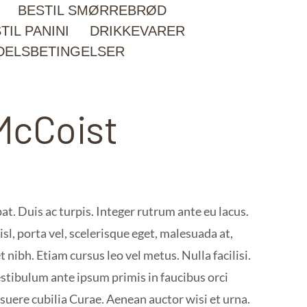
BESTIL SMØRREBRØD
TIL PANINI
DRIKKEVARER
DELSBETINGELSER
McCoist
t. Duis ac turpis. Integer rutrum ante eu lacus.
sl, porta vel, scelerisque eget, malesuada at,
nibh. Etiam cursus leo vel metus. Nulla facilisi.
stibulum ante ipsum primis in faucibus orci
osuere cubilia Curae. Aenean auctor wisi et urna.