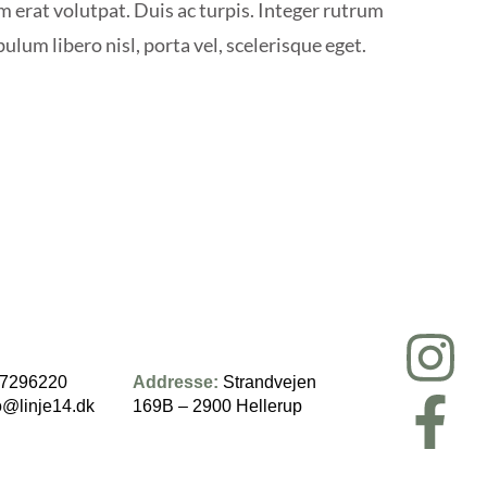
m erat volutpat. Duis ac turpis. Integer rutrum
bulum libero nisl, porta vel, scelerisque eget.
7296220
Addresse:
Strandvejen
o@linje14.dk
169B – 2900 Hellerup