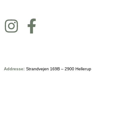
Addresse:
Strandvejen 169B – 2900 Hellerup
Telefon:
27296220
Email:
info@linje14.dk