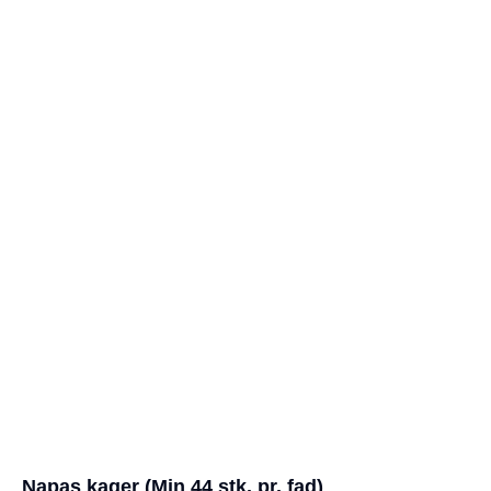
Napas kager (Min 44 stk. pr. fad)