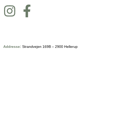
Addresse:
Strandvejen 169B – 2900 Hellerup
Telefon:
27296220
Email:
info@linje14.dk
CVR NUMMER: 42018473