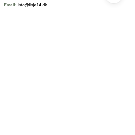
Email:
info@linje14.dk
CVR NUMMER: 42018473
SE SMILEY RAPPORT HER
:
Åbningstider:
Man-Fre 10.00 – 14:30 Lør 11.00 – 14:00 Søn (Kun åbent efter
mundtlig aftale)